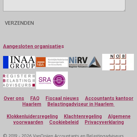
VERZENDEN
Aangesloten
organisatie
s
Over ons
FAQ
Fiscaal nieuws
Accountants kantoor
Haarlem
Belastingadviseur in Haarlem
Klokkenluidersregeling
Klachtenregeling
Algemene
voorwaarden
Cookiebeleid
Privacyverklaring
© 2019 - 2026 VanOoijen Accountants en Belastingadviseurs