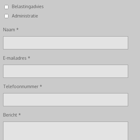
Belastingadvies
Administratie
Naam *
E-mailadres *
Telefoonnummer *
Bericht *