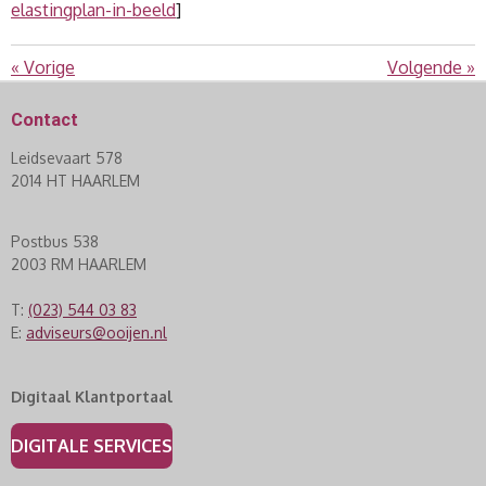
elastingplan-in-beeld
]
«
Vorige
Volgende
»
Contact
Leidsevaart 578
2014 HT HAARLEM
Postbus 538
2003 RM HAARLEM
T:
(023) 544 03 83
E:
adviseurs@ooijen.nl
Digitaal Klantportaal
DIGITALE SERVICES