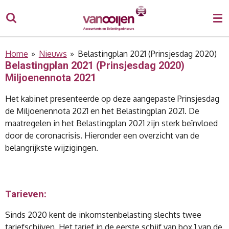
Ga
direct
naar
de
Home
»
Nieuws
»
Belastingplan 2021 (Prinsjesdag 2020)
hoofdinhoud
Belastingplan 2021 (Prinsjesdag 2020)
Miljoenennota 2021
Het kabinet presenteerde op deze aangepaste Prinsjesdag
de Miljoenennota 2021 en het Belastingplan 2021. De
maatregelen in het Belastingplan 2021 zijn sterk beïnvloed
door de coronacrisis. Hieronder een overzicht van de
belangrijkste wijzigingen.
Tarieven:
Sinds 2020 kent de inkomstenbelasting slechts twee
tariefschijven. Het tarief in de eerste schijf van box 1 van de