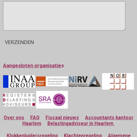
VERZENDEN
Aangesloten
organisatie
s
Over ons
FAQ
Fiscaal nieuws
Accountants kantoor
Haarlem
Belastingadviseur in Haarlem
Klokkenluidersregeling
Klachtenregeling
Algemene