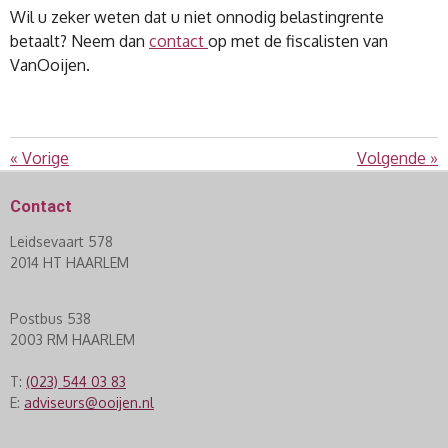
Wil u zeker weten dat u niet onnodig belastingrente
betaalt? Neem dan
contact
op met de fiscalisten van
VanOoijen.
«
Vorige
Volgende
»
Contact
Leidsevaart 578
2014 HT HAARLEM
Postbus 538
2003 RM HAARLEM
T:
(023) 544 03 83
E:
adviseurs@ooijen.nl